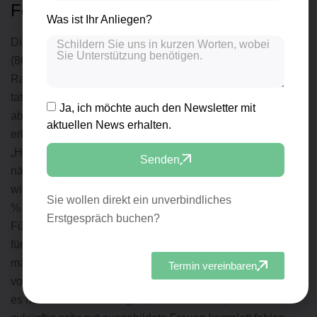
Fehlende Vorbilder
Was ist Ihr Anliegen?
Die weitaus überwiegende Mehrheit der jungen Frauen
(86%) würde Karriere und Familie, sofern die
Rahmenbedingungen passen, gerne verbinden. Ohne die
tatkräftige Unterstützung des Partners erachten sie das
Ja, ich möchte auch den Newsletter mit
aber als nahezu unmöglich, weil sie starke Defizite
aktuellen News erhalten.
erkennen.
Hier gilt es aus Sicht der jungen weiblichen
„High Potentials“ anzusetzen. 94 % der Befragten sind
Senden
nämlich der Meinung, dass beruflich erfolgreiche Frauen
wichtige Vorbilder für junge Frauen in Ausbildung sind. 83
Sie wollen direkt ein unverbindliches
% sind überzeugt, dass sich mehr junge Frauen eine
Erstgespräch buchen?
Führungsrolle zutrauen würden, wenn es mehr Beispiele
für Frauen im Top Management gäbe. Besonders in
männerdominierten technischen Branchen ist das Fehlen
Termin vereinbaren
von Role-Models besonders deutlich zu beobachten. Gibt
es nicht rasch Änderungen, könnte es sein, dass hier