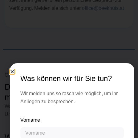
steht Ihnen gerne für ein persönliches Gespräch zur
Verfügung. Melden sie sich unter
office@beekhuis.at
Öffentlich zugängliche Studie
Was können wir für Sie tun?
Die
weibliche Führungskraft
von
Wir melden uns so rasch wie möglich, um Ihr
morgen
Anliegen zu besprechen.
Was erwarten sich 20- bis 29-jährige High Potentials von
Unternehmen in der Zukunft? (2018)
Vorname
Weibliche High Potentials: Neue