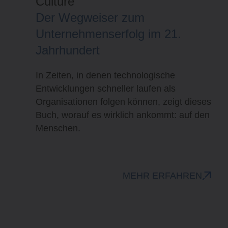
Warum Führungserfolg auch
Bauchsache ist
Anschauliche Beispiele sowie erprobte
Tipps gebündelt in einem umfassenden
und umsetzungsorientierten Ratgeber für
den Führungsalltag.
MEHR ERFAHREN