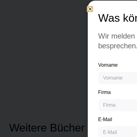
Was kön
Wir melden 
besprechen
Vorname
Firma
E-Mail
Weitere Bücher von Anke