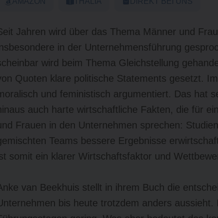
AMAZON
THALIA
DIREKT BEI UNS
Seit Jahren wird über das Thema Männer und Fraue
insbesondere in der Unternehmensführung gesproch
scheinbar wird beim Thema Gleichstellung gehande
von Quoten klare politische Statements gesetzt. I
moralisch und feministisch argumentiert. Das hat s
hinaus auch harte wirtschaftliche Fakten, die für
und Frauen in den Unternehmen sprechen: Studie
gemischten Teams bessere Ergebnisse erwirtschaf
ist somit ein klarer Wirtschaftsfaktor und Wettbewe
Anke van Beekhuis stellt in ihrem Buch die entsche
Unternehmen bis heute trotzdem anders aussieht. I