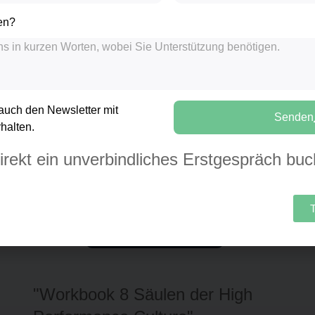
gen?
 auch den Newsletter mit
Senden
halten.
direkt ein unverbindliches Erstgespräch bu
T
"Wer sich selbst findet, darf’s