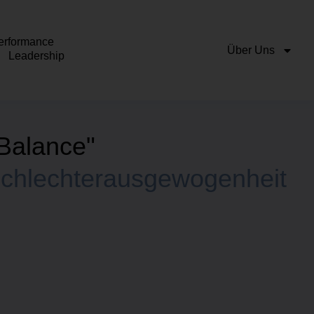
erformance
Über Uns
Leadership
Balance"
chlechterausgewogenheit