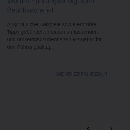
Übernehmen Sie Führung für
Ihren Erfolg
Schluss mit Ausreden: Ihre Ziele sind
erreichbar! Frauen können alles erreichen,
was sie sich erträumen – doch viele wagen
es einfach nicht!
MEHR ERFAHREN