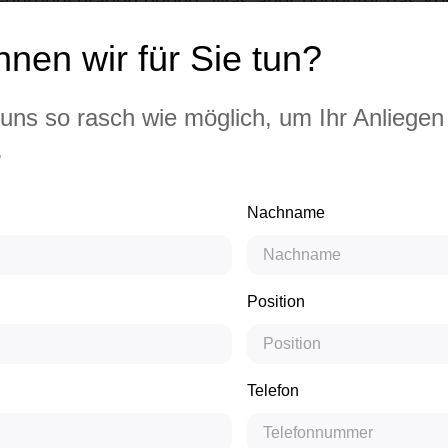
Führungsetagen gering. Was aber bedeutet das ko
sie mit diesem Mangel wirtschaftlich? Welche Pro
nen wir für Sie tun?
der Geschlechter im Management im Bereich Emplo
eines Unternehmens in Bezug auf seine Kunden und
uns so rasch wie möglich, um Ihr Anliegen
klar und schonungslos: Unternehmen, die die Chan
.
entgeht Cash! Diese Unternehmen werden im zun
wirtschaftliche Nachteile haben oder in Zukunft vie
Nachname
WEITERLESEN
Position
Telefon
 van Beekhuis