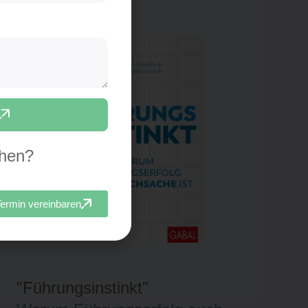
chen?
ermin vereinbaren
"POWER sucht FRAU"