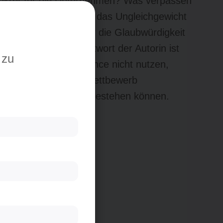
nkret für die Unternehmen? Was verpassen
bleme entstehen durch das Ungleichgewicht
yer Branding und für die Glaubwürdigkeit
 Kundinnen? Die Antwort der Autorin ist
 zu
cen von Gender Balance nicht nutzen,
ehmenden globalen Wettbewerb
lleicht gar nicht mehr bestehen können.