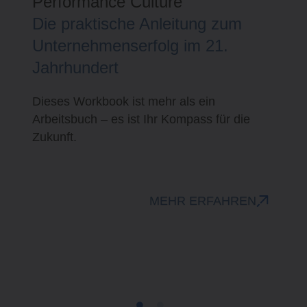
behalten!"
Wie Sie erreichen, was Ihnen im
Leben richtig wichtig ist!
Wünsche, denke, handle und lebe ich
meine eigene Lebensvorstellung oder folge
ich gesellschaftlichen und sozialen
Vorstellungen vom Glück?
MEHR ERFAHREN