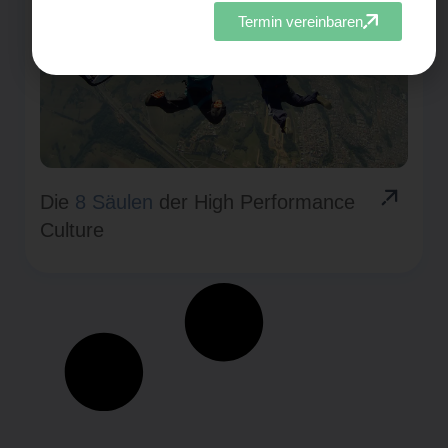
Termin vereinbaren
Die
8 Säulen
der High Performance
Culture