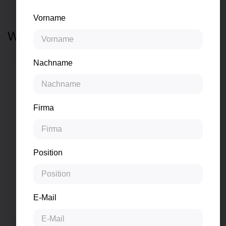
Vorname
Weitere Vorträge entdecken
Nachname
Firma
Position
Führung
4.0
– Führung in
E-Mail
Transformation